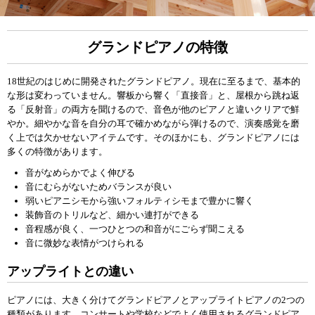
グランドピアノの特徴
18世紀のはじめに開発されたグランドピアノ。現在に至るまで、基本的
な形は変わっていません。響板から響く「直接音」と、屋根から跳ね返
る「反射音」の両方を聞けるので、音色が他のピアノと違いクリアで鮮
やか。細やかな音を自分の耳で確かめながら弾けるので、演奏感覚を磨
く上では欠かせないアイテムです。そのほかにも、グランドピアノには
多くの特徴があります。
音がなめらかでよく伸びる
音にむらがないためバランスが良い
弱いピアニシモから強いフォルティシモまで豊かに響く
装飾音のトリルなど、細かい連打ができる
音程感が良く、一つひとつの和音がにごらず聞こえる
音に微妙な表情がつけられる
アップライトとの違い
ピアノには、大きく分けてグランドピアノとアップライトピアノの2つの
種類があります。コンサートや学校などでよく使用されるグランドピア