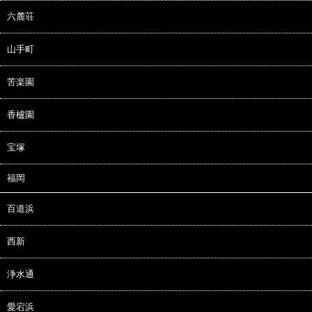
六麓荘
山手町
苦楽園
香櫨園
宝塚
福岡
百道浜
西新
浄水通
愛宕浜