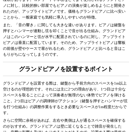
ノに対し、比較的狭い部屋でもピアノの演奏が楽しめるようにと開発さ
れたのが、アップライトピアノです。価格もグランドピアノに比べ安い
ことから、一般家庭でも気軽に導入しやすいのが特徴。
また、「音の響き」に関しても大きな違いがあります。ピアノは鍵盤を
押すとハンマーが連動し弦を叩くことで音が出る仕組み。グランドピア
ノはこのハンマーと弦が水平に配置されているのに対し、アップライト
ピアノは垂直に配置しています。そのため、アップライトピアノは響板
の前後が壁やケースで塞がれるため、グランドピアノと比べると音はこ
もりがちになってしまうのです。
グランドピアノを設置するポイント
グランドピアノを設置する際は、鍵盤から手前方向のスペースを1m以上
空けるのが理想的です。それには主に2つの理由があり、1つ目は十分な
スペースを取ることによって演奏者が無理のない体勢でピアノを弾ける
こと。2つ目はピアノの調律師がアクション（鍵盤を押すとハンマーが弦
を打つ仕組み）の調整作業をするとき必要なスペースが1m程度だからで
す。
さらに空間に余裕があれば、左右や奥側は人が通るスペースを確保する
のがおすすめ。グランドピアノは壁に近くなることで雑音が発生した