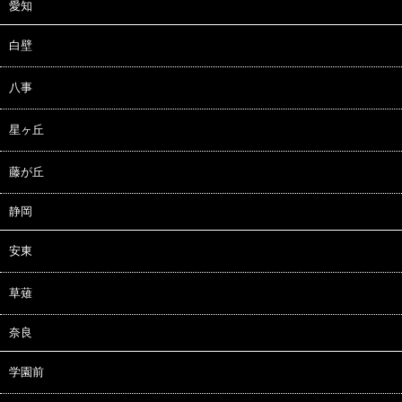
愛知
白壁
八事
星ヶ丘
藤が丘
静岡
安東
草薙
奈良
学園前