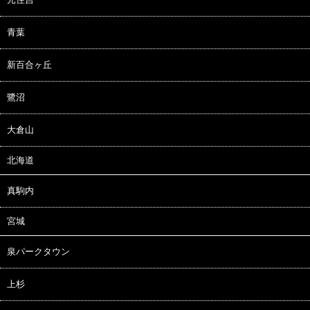
青葉
新百合ヶ丘
鷺沼
大倉山
北海道
真駒内
宮城
泉パークタウン
上杉