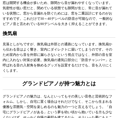
窓は開閉する機会が多いため、隙間から音が漏れやすくなっています。
気密性が低い窓だと、閉めている状態でも隙間が生じ、常に音が漏れて
いる状態に。窓から音漏れを防ぐためには、窓を二重設計にするのがお
すすめです。これだけで30～40デシベルの防音が可能なので、一般的な
ピアノ音と言われている90デシベルを大きく抑えることができます。
換気扇
見落としがちですが、換気扇は外部との通路になっています。換気扇か
ら伝わる音はよく響き、室内にダイレクトに届いてしまうのです。その
ため室内から音を外部に漏らさないという視点ではなく、外部の音を室
内に入れない対策が必要。換気扇の通気口部分に「防音チャンパー」と
呼ばれる音の入射角を狭めるグッズを設置するだけでも、音を入りにく
くします。
グランドピアノが持つ魅力とは
グランドピアノの魅力は、なんといってもその美しい音色と芸術的なフ
ォルム。しかし、自宅に置く場合はそれだけでなく、そこから生まれる
優雅な雰囲気・空間を楽しめるのも魅力の一つと言えるでしょう。「自
宅にグランドピアノがある」という夢を幼い頃から抱いている方も少な
くないはず。せっかく自慢の豪邸を建てるなら、そういった夢にもとこ