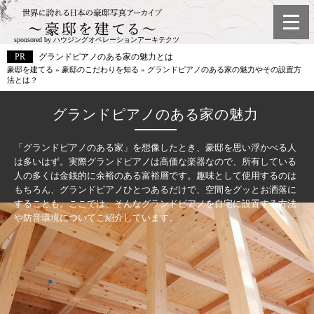
sponsored by ハウジングオペレーションアーキテクツ
グランドピアノのある家の魅力とは
豪邸を建てる
»
豪邸のこだわりを知る
»
グランドピアノのある家の魅力やその設置方
法とは？
グランドピアノのある家の魅力
「グランドピアノのある家」を想像したとき、豪邸を思い浮かべる人
は多いはず。実際グランドピアノは高価な楽器なので、所有している
人の多くは金銭的に余裕のある富裕層です。趣味として使用するのは
もちろん、グランドピアノひとつあるだけで、空間をグッとお洒落に
することも。ここでは、そんなグランドピアノを自宅に設置する方法
や防音環境についてご紹介しています。