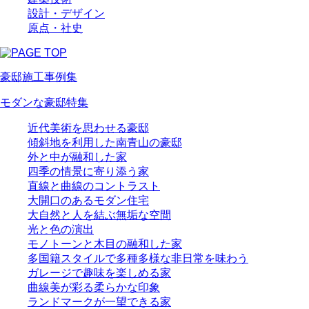
設計・デザイン
原点・社史
豪邸施工事例集
モダンな豪邸特集
近代美術を思わせる豪邸
傾斜地を利用した南青山の豪邸
外と中が融和した家
四季の情景に寄り添う家
直線と曲線のコントラスト
大開口のあるモダン住宅
大自然と人を結ぶ無垢な空間
光と色の演出
モノトーンと木目の融和した家
多国籍スタイルで多種多様な非日常を味わう
ガレージで趣味を楽しめる家
曲線美が彩る柔らかな印象
ランドマークが一望できる家