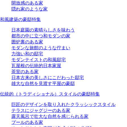
開放感のある家
隠れ家のような家
和風建築の豪邸特集
日本庭園の素晴らしさを味わう
都市の中に立つ和モダンの家
囲炉裏のある家
モダンな旅館のような佇まい
力強い和の邸宅
モダンテイストの和風邸宅
瓦屋根の伝統的日本家屋
茶室のある家
日本古来の美しさにこだわった邸宅
雄大な自然を見渡す平屋の豪邸
伝統的（トラディショナル）スタイルの豪邸特集
巨匠のデザインを取り入れたクラッシックスタイル
テラスにジャグジーのある家
露天風呂で壮大な自然を感じられる家
プールのある家