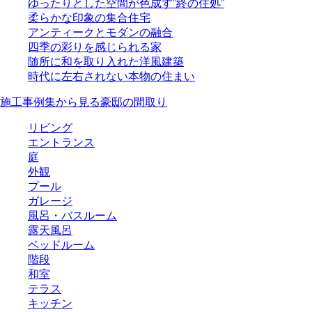
ゆったりとした空間が色成す”終の住処”
柔らかな印象の集合住宅
アンティークとモダンの融合
四季の彩りを感じられる家
随所に和を取り入れた洋風建築
時代に左右されない本物の住まい
施工事例集から見る豪邸の間取り
リビング
エントランス
庭
外観
プール
ガレージ
風呂・バスルーム
露天風呂
ベッドルーム
階段
和室
テラス
キッチン