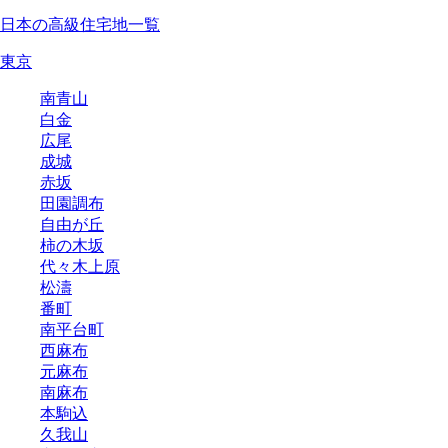
日本の高級住宅地一覧
東京
南青山
白金
広尾
成城
赤坂
田園調布
自由が丘
柿の木坂
代々木上原
松濤
番町
南平台町
西麻布
元麻布
南麻布
本駒込
久我山