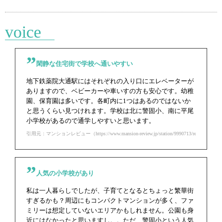
voice
閑静な住宅街で学校へ通いやすい
地下鉄薬院大通駅にはそれぞれの入り口にエレベーターが
ありますので、ベビーカーや車いすの方も安心です。幼稚
園、保育園は多いです。各町内に1つはあるのではないか
と思うくらい見つけれます。学校は北に警固小、南に平尾
小学校があるので通学しやすいと思います。
引用元：マンションレビュー（https://www.mansion-review.jp/station/9990713/review.html）
人気の小学校があり
私は一人暮らしでしたが、子育てとなるとちょっと繁華街
すぎるかも？周辺にもコンパクトマンションが多く、ファ
ミリーは想定していないエリアかもしれません。公園も身
近にはなかったと思いますし。。ただ、警固小という人気