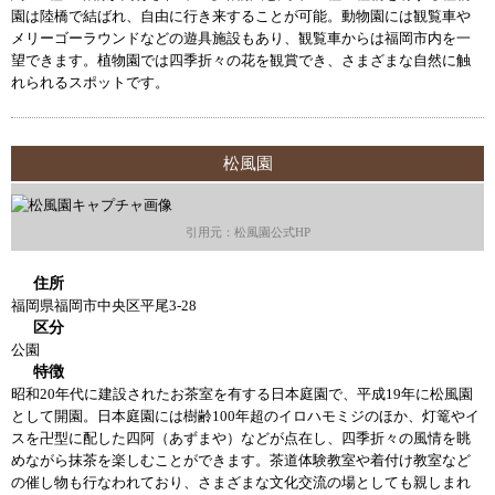
園は陸橋で結ばれ、自由に行き来することが可能。動物園には観覧車や
メリーゴーラウンドなどの遊具施設もあり、観覧車からは福岡市内を一
望できます。植物園では四季折々の花を観賞でき、さまざまな自然に触
れられるスポットです。
松風園
引用元：松風園公式HP
住所
福岡県福岡市中央区平尾3-28
区分
公園
特徴
昭和20年代に建設されたお茶室を有する日本庭園で、平成19年に松風園
として開園。日本庭園には樹齢100年超のイロハモミジのほか、灯篭やイ
スを卍型に配した四阿（あずまや）などが点在し、四季折々の風情を眺
めながら抹茶を楽しむことができます。茶道体験教室や着付け教室など
の催し物も行なわれており、さまざまな文化交流の場としても親しまれ