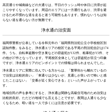
高宮通りや城南線などの大通りは、平日のラッシュ時や休日に渋滞が起
こりやすくなっています。周辺のエリアには一方通行もあり、渋滞を避
けるため不慣れな道を走ると迷う可能性もあります。慣れないうちは知
らない道を通らない方が無難です。
浄水通の治安面
福岡県警察が公表している令和元年の「福岡県刑法犯公立小学校校区別
認知件数」をみると、浄水通エリアの校区である平尾の刑法犯合計は174
件。うち、自転車盗難や空き巣などの窃盗犯が132件、粗暴犯が15件、そ
の他が27件となっています。平尾校区全体としては窃盗犯が目立つ印象
ですが、浄水通エリアのピンポイントでの情報は得られませんでした。
浄水通エリアに実際に住んでいる方からは、「繁華街から離れているの
で治安は比較的良い」「車通りは少ないが、見通しが良いので怖いと感
じたことはない」「交番が近く安心できる」といった声が上がっていま
す。
地域住民の声を参考にすると、浄水通は閑静な高級住宅地のため治安は
比較的良好。ただどの地域でも言えることですが、夜間は人通りも少な
くなるため、暗い道を一人で歩くには注意が必要です。