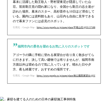
幕末に活躍した勤王歌人・野村望東尼が隠居していた山
荘。筑前勤王党の隠れ家になり、全国から勤王の志士達が
訪れた場所。幕末のスター、高杉晋作も10日ほど滞在して
いる。園内には資料館もあり、山荘内も自由に見学できる
ので幕末ファンには必見のスポット。
引用元：Google Map（
https://www.google.co.jp/maps/place/平尾山荘/@33.5718872,130.39512
福岡市内の景色を望めるお気に入りのスポットです
アゴーラの隣に手軽に登れる展望台が在り良く散歩がてら
に行きます。決して高い建物では有りませんが、福岡市南
方面以外は望めるので気に入っています。晴れた日や夕
方、夜も綺麗です。おすすめの場所です。
引用元：Google Map（
https://www.google.co.jp/maps/place/南公園西展望台/@33.5736627,130.