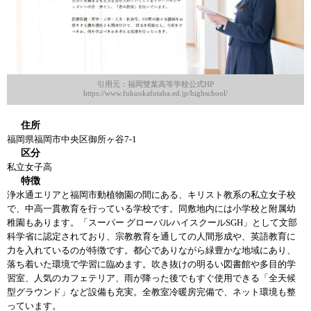
引用元：福岡雙葉高等学校公式HP
https://www.fukuokafutaba.ed.jp/highschool/
住所
福岡県福岡市中央区御所ヶ谷7-1
区分
私立女子高
特徴
浄水通エリアと福岡市動植物園の間にある、キリスト教系の私立女子校
で、中高一貫教育を行っている学校です。同敷地内には小学校と附属幼
稚園もあります。「スーパー グローバルハイスクールSGH」として文部
科学省に認定されており、宗教教育を通しての人間形成や、英語教育に
力を入れているのが特徴です。都心でありながら緑豊かな地域にあり、
落ち着いた環境で学習に臨めます。吹き抜けの明るい図書館や多目的学
習室、人気のカフェテリア、雨が降った後でもすぐ使用できる「全天候
型グラウンド」など設備も充実。全教室冷暖房完備で、ネット環境も整
っています。