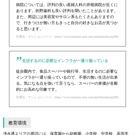
病院については、評判の良い産婦人科の井槌病院が近くに
あります。的野歯科も良い評判を聞いたことがあります。
また、周辺には美容室やサロン系もたくさんありますの
で、行きつけが無い方もきっと自分の好きなお店が見つか
ると思います。
引用元：マンションノート（https://www.mansion-note.com/area/fukuoka/cg1001393/ct100162
生活するのに必要なインフラが一通り揃っている
徒歩圏内で、食品スーパーや銀行等、生活するのに必要な
インフラが一通り揃っているので、不便の無い生活が出来
る。気になる点を強いて言うなら、スーパーの単価が全般
的にお高めな印象です。
引用元：マンションノート（https://www.mansion-note.com/area/fukuoka/cg1001393/ct100162
教育環境
浄水通エリアの周辺には、保育園から幼稚園、小学校、中学校、高等学