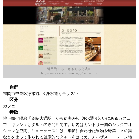
引用元：る・せるくる公式HP
http://www.cacaoromance.jp/cercle.html
住所
福岡市中央区浄水通5-3 浄水通りテラス1F
区分
カフェ
特徴
地下鉄七隈線「薬院大通駅」から徒歩9分、浄水通り沿いにあるカフェ
で、キッシュとタルトの専門店です。店内はカントリー調のシックでオ
シャレな空間。ショーケースには、季節に合わせた果物や野菜、木の実
などを使って作られる健康的なタルトをはじめ、アルザス・ロレーヌ地