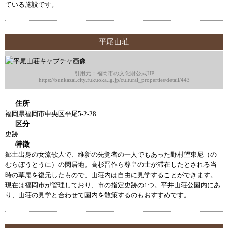
ている施設です。
平尾山荘
引用元：福岡市の文化財公式HP
https://bunkazai.city.fukuoka.lg.jp/cultural_properties/detail/443
住所
福岡県福岡市中央区平尾5-2-28
区分
史跡
特徴
郷土出身の女流歌人で、維新の先覚者の一人でもあった野村望東尼（の
むらぼうとうに）の閑居地。高杉晋作ら尊皇の士が滞在したとされる当
時の草庵を復元したもので、山荘内は自由に見学することができます。
現在は福岡市が管理しており、市の指定史跡の1つ。平井山荘公園内にあ
り、山荘の見学と合わせて園内を散策するのもおすすめです。