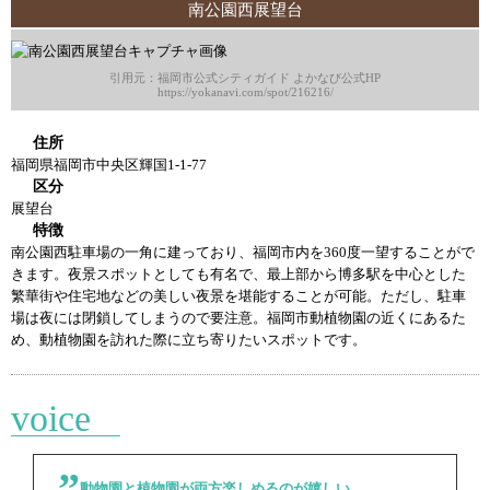
南公園西展望台
引用元：福岡市公式シティガイド よかなび公式HP
https://yokanavi.com/spot/216216/
住所
福岡県福岡市中央区輝国1-1-77
区分
展望台
特徴
南公園西駐車場の一角に建っており、福岡市内を360度一望することがで
きます。夜景スポットとしても有名で、最上部から博多駅を中心とした
繁華街や住宅地などの美しい夜景を堪能することが可能。ただし、駐車
場は夜には閉鎖してしまうので要注意。福岡市動植物園の近くにあるた
め、動植物園を訪れた際に立ち寄りたいスポットです。
voice
動物園と植物園が両方楽しめるのが嬉しい