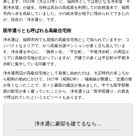
来します。1923年（大正12年）に、福岡市としては初となる浄水場「平
尾浄水場」が誕生。当時は高台の高低差を利用しての自然落水で、福岡
市内へ水を供給していました。その給水管が地下に埋められてできたの
が、現在の「浄水通り」です。
医学通りとも呼ばれる高級住宅街
浄水通は、福岡市内でも屈指の高級住宅地として知られていますが、コ
ンパクトなエリアで、かつ高級分譲マンションが多く立ち並んでいま
す。浄水通を中心に、「御所ヶ谷」「平丘町」「平尾浄水町」の周辺エ
リアに高級住宅地が広がっていますが、戸建ての多くは平丘町や平尾浄
水町に集中している印象です。
浄水通周辺が高級住宅地として発展し始めたのは、大正時代の末ごろか
ら昭和の初めにかけて。1927年（昭和2年）、城南線が開通し、交通の便
が良くなったことで、次々と豪邸の建設が進みました。中でも医学部教
授の邸宅が多く建っていたことから、浄水通りは「医学部通り」の異名
で呼ばれていたというエピソードもあります。
浄水通に豪邸を建てるなら…