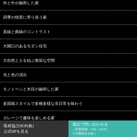
外と中が融和した家
四季の情景に寄り添う家
直線と曲線のコントラスト
大開口のあるモダン住宅
大自然と人を結ぶ無垢な空間
光と色の演出
モノトーンと木目の融和した家
多国籍スタイルで多種多様な非日常を味わう
ガレージで趣味を楽しめる家
電話で問い合わせる
取材協力HOP(株)
（営業時間：9:00～18:00）
公式HPを見る
曲線美が彩る柔らかな印象
※日曜祝日を除く