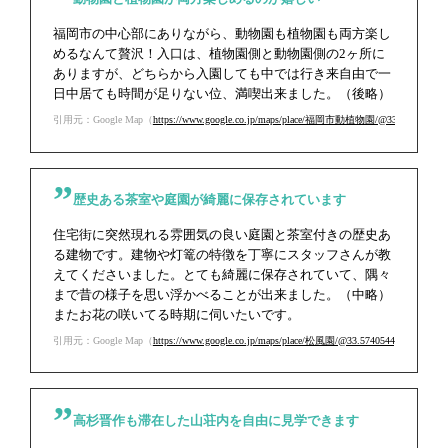
福岡市の中心部にありながら、動物園も植物園も両方楽し
めるなんて贅沢！入口は、植物園側と動物園側の2ヶ所に
ありますが、どちらから入園しても中では行き来自由で一
日中居ても時間が足りない位、満喫出来ました。（後略）
引用元：Google Map（
https://www.google.co.jp/maps/place/福岡市動植物園/@33.5728036,130.
歴史ある茶室や庭園が綺麗に保存されています
住宅街に突然現れる雰囲気の良い庭園と茶室付きの歴史あ
る建物です。建物や灯篭の特徴を丁寧にスタッフさんが教
えてくださいました。とても綺麗に保存されていて、隅々
まで昔の様子を思い浮かべることが出来ました。（中略）
またお花の咲いてる時期に伺いたいです。
引用元：Google Map（
https://www.google.co.jp/maps/place/松風園/@33.5740544,130.391683
高杉晋作も滞在した山荘内を自由に見学できます