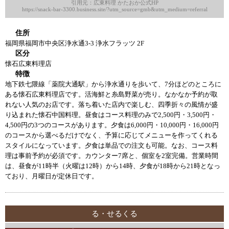
引用元：広東料理 かたおか公式HP
https://snack-bar-3300.business.site/?utm_source=gmb&utm_medium=referral
住所
福岡県福岡市中央区浄水通3-3 浄水フラッツ 2F
区分
懐石広東料理店
特徴
地下鉄七隈線「薬院大通駅」から浄水通りを歩いて、7分ほどのところに
ある懐石広東料理店です。活海鮮と糸島野菜が売り。なかなか予約が取
れない人気のお店です。落ち着いた店内で楽しむ、四季折々の風情が盛
り込まれた懐石中国料理。昼食はコース料理のみで2,500円・3,500円・
4,500円の3つのコースがあります。夕食は6,000円・10,000円・16,000円
のコースから選べるだけでなく、予算に応じてメニューを作ってくれる
スタイルになっています。夕食は単品での注文も可能。なお、コース料
理は事前予約が必須です。カウンター7席と、個室を2室完備。営業時間
は、昼食が11時半（火曜は12時）から14時、夕食が18時から21時となっ
ており、月曜日が定休日です。
る・せるくる