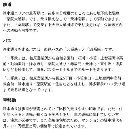
鉄道
浄水通エリアの最寄駅は、徒歩10分程度のところにある地下鉄七隈線
「薬院大通駅」です。乗り換えなしで「天神南駅」まで移動できます。
また、「薬院駅」で交差する天神大牟田線で乗り換えれば、久留米方面
への移動も可能です。
バス
浄水通りを走るバスは、西鉄バスの「56系統」と「58系統」です。
「56系統」は、柏原営業所から自然公園前・桜町・小笹・上智福岡中高
前・動物園前・浄水通り・薬院大通り・赤坂門・天神北・東中洲・博多
駅などを経由して、博多バスターミナルまでのルートを走ります。
「58系統」は、桧原営業所から長丘5丁目・小笹南口・上地福岡中高前・
教会前・浄水通り・薬院駅前・住吉などを経由し、博多駅前Bバス乗り場
まで走る路線となっています。
車移動
浄水通りは歩道が整備されていて比較的走りやすい印象です。ただ、住
宅地へ入ると道幅が狭くなる箇所もあり、車の運転に慣れていない方
は、注意が必要です。また高級住宅地のため、マンションの駐車場代も
月20,000円程度と高い価格帯で設定されています。