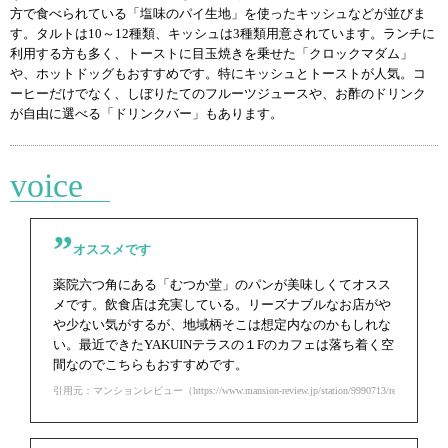
方で食べられている「塩味のパイ生地」を使ったキッシュなどが並びま
す。タルトは10～12種類、キッシュは3種類用意されています。ランチに
利用する方も多く、トーストに目玉焼きを乗せた「クロックマダム」
や、ホットドッグもおすすめです。特にキッシュとトーストが人気。コ
ーヒーだけでなく、しぼりたてのフルーツジュースや、お酢のドリンク
が自由に選べる「ドリンクバー」もあります。
voice
オススメです
薬院六つ角にある「むつか堂」のパンが美味しくてオスス
メです。飲食店は充実している。リーズナブルなお店がや
や少ない気がするが、地域柄そこは想定内なのかもしれな
い。最近できたYAKUINテラスの１Fのカフェは落ち着く空
間なのでこちらもおすすめです。
引用元：マンションレビュー（https://www.mansion-review.jp/station/9990713/review.html）