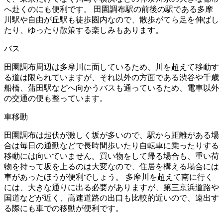
へ赴くのにも便利です。 田園調布駅の前後の駅である多摩
川駅や自由が丘駅も徒歩圏内なので、散歩がてら足を伸ばし
たり、ゆったり散策する楽しみもあります。
バス
田園調布周辺は多摩川に面しているため、川を超えて移動す
る道は限られていますが、それ以外の方面である渋谷や千歳
船橋、蒲田駅などへ向かうバスも通っているため、電車以外
の交通の便も整っています。
車移動
田園調布は起伏が激しく坂が多いので、駅から距離がある場
合は毎日の通勤などで長時間歩いたり自転車に乗ったりする
移動には向いていません。買い物をして帰る場合も、重い荷
物を持って坂を上るのは大変なので、住居を構える場合には
車があったほうが便利でしょう。 多摩川を超えて南に行く
には、大きな通りに出る必要がありますが、第三京浜道路や
国道などが近く、高速道路の出口も比較的近いので、遠出す
る際にも車での移動が便利です。