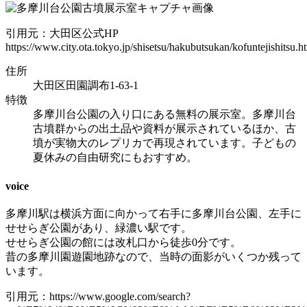
引用元：大田区公式HP
https://www.city.ota.tokyo.jp/shisetsu/hakubutsukan/kofuntejishitsu.h
住所
大田区田園調布1-63-1
特徴
多摩川台公園の入り口にある無料の展示室。多摩川台
古墳群からの出土品や資料が展示されているほか、古
墳が実物大のレプリカで再現されています。子どもの
夏休みの自由研究にもおすすめ。
voice
多摩川駅は横浜方面に向かって右手に多摩川台公園、左手に
せせらぎ公園があり、緑濃い駅です。
せせらぎ公園の館には改札口から徒歩0分です。
昔の多摩川園遊園地跡なので、当時の面影がいくつか残って
います。
引用元：https://www.google.com/search?