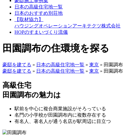
豪邸施工事例集
日本の高級住宅地一覧
日本のおすすめ別荘地
【取材協力】
ハウジングオペレーションアーキテクツ株式会社
HOPのすまいづくり流儀
田園調布の住環境を探る
豪邸を建てる
»
日本の高級住宅地一覧
»
東京
»
田園調布
豪邸を建てる
»
日本の高級住宅地一覧
»
東京
»
田園調布
高級住宅
田園調布の魅力は
駅前を中心に複合商業施設がそろっている
名門の小学校が田園調布内に複数存在する
有名人、著名人が通う名店が駅周辺に目立つ