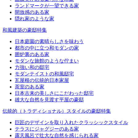
ランドマークが一望できる家
開放感のある家
隠れ家のような家
和風建築の豪邸特集
日本庭園の素晴らしさを味わう
都市の中に立つ和モダンの家
囲炉裏のある家
モダンな旅館のような佇まい
力強い和の邸宅
モダンテイストの和風邸宅
瓦屋根の伝統的日本家屋
茶室のある家
日本古来の美しさにこだわった邸宅
雄大な自然を見渡す平屋の豪邸
伝統的（トラディショナル）スタイルの豪邸特集
巨匠のデザインを取り入れたクラッシックスタイル
テラスにジャグジーのある家
露天風呂で壮大な自然を感じられる家