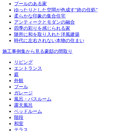
プールのある家
ゆったりとした空間が色成す”終の住処”
柔らかな印象の集合住宅
アンティークとモダンの融合
四季の彩りを感じられる家
随所に和を取り入れた洋風建築
時代に左右されない本物の住まい
施工事例集から見る豪邸の間取り
リビング
エントランス
庭
外観
プール
ガレージ
風呂・バスルーム
露天風呂
ベッドルーム
階段
和室
テラス