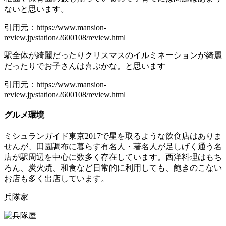
ないと思います。
引用元：https://www.mansion-
review.jp/station/2600108/review.html
駅全体が綺麗だったりクリスマスのイルミネーションが綺麗
だったりでお子さんは喜ぶかな。と思います
引用元：https://www.mansion-
review.jp/station/2600108/review.html
グルメ環境
ミシュランガイド東京2017で星を取るような飲食店はありま
せんが、田園調布に暮らす有名人・著名人が足しげく通う名
店が駅周辺を中心に数多く存在しています。西洋料理はもち
ろん、炭火焼、和食など日常的に利用しても、飽きのこない
お店も多く出店しています。
兵隊家