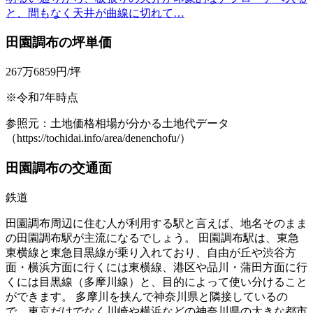
と、間もなく天井が曲線に切れて…
田園調布の坪単価
267万6859円/坪
※令和7年時点
参照元：土地価格相場が分かる土地代データ
（https://tochidai.info/area/denenchofu/）
田園調布の交通面
鉄道
田園調布周辺に住む人が利用する駅と言えば、地名そのまま
の田園調布駅が主流になるでしょう。 田園調布駅は、東急
東横線と東急目黒線が乗り入れており、自由が丘や渋谷方
面・横浜方面に行くには東横線、港区や品川・蒲田方面に行
くには目黒線（多摩川線）と、目的によって使い分けること
ができます。 多摩川を挟んで神奈川県と隣接しているの
で、東京だけでなく川崎や横浜などの神奈川県の大きな都市