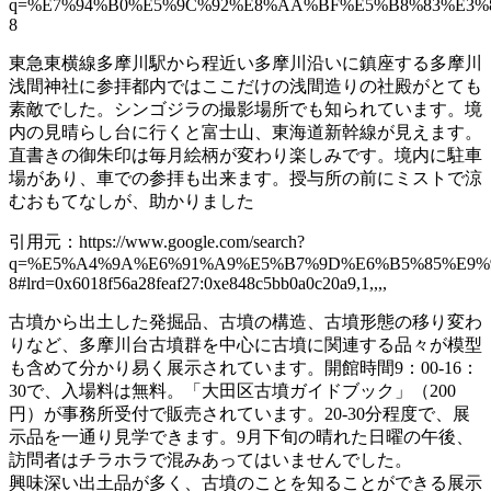
q=%E7%94%B0%E5%9C%92%E8%AA%BF%E5%B8%83%E3%81%
8
東急東横線多摩川駅から程近い多摩川沿いに鎮座する多摩川
浅間神社に参拝都内ではここだけの浅間造りの社殿がとても
素敵でした。シンゴジラの撮影場所でも知られています。境
内の見晴らし台に行くと富士山、東海道新幹線が見えます。
直書きの御朱印は毎月絵柄が変わり楽しみです。境内に駐車
場があり、車での参拝も出来ます。授与所の前にミストで涼
むおもてなしが、助かりました
引用元：https://www.google.com/search?
q=%E5%A4%9A%E6%91%A9%E5%B7%9D%E6%B5%85%E9%96%
8#lrd=0x6018f56a28feaf27:0xe848c5bb0a0c20a9,1,,,,
古墳から出土した発掘品、古墳の構造、古墳形態の移り変わ
りなど、多摩川台古墳群を中心に古墳に関連する品々が模型
も含めて分かり易く展示されています。開館時間9：00-16：
30で、入場料は無料。「大田区古墳ガイドブック」（200
円）が事務所受付で販売されています。20-30分程度で、展
示品を一通り見学できます。9月下旬の晴れた日曜の午後、
訪問者はチラホラで混みあってはいませんでした。
興味深い出土品が多く、古墳のことを知ることができる展示