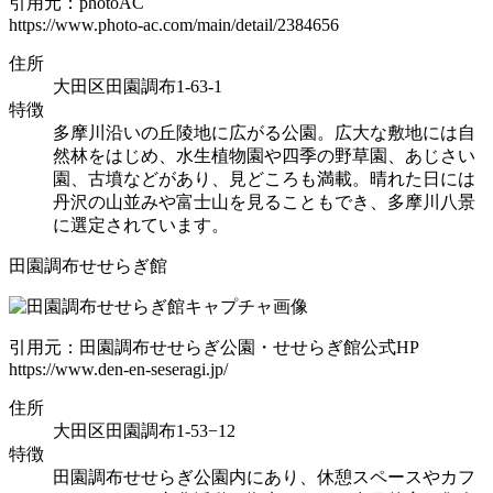
引用元：photoAC
https://www.photo-ac.com/main/detail/2384656
住所
大田区田園調布1-63-1
特徴
多摩川沿いの丘陵地に広がる公園。広大な敷地には自
然林をはじめ、水生植物園や四季の野草園、あじさい
園、古墳などがあり、見どころも満載。晴れた日には
丹沢の山並みや富士山を見ることもでき、多摩川八景
に選定されています。
田園調布せせらぎ館
引用元：田園調布せせらぎ公園・せせらぎ館公式HP
https://www.den-en-seseragi.jp/
住所
大田区田園調布1-53−12
特徴
田園調布せせらぎ公園内にあり、休憩スペースやカフ