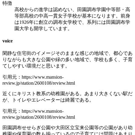
特徴
高校からの進学は認めない、田園調布学園中等部・高
等部高校の中高一貫女子学校が基本になります。前身
は1926年に創立の調布女学校で、系列には田園調布学
園大学も開学しています。
voice
閑静な住宅街のイメージそのままな感じの地域で、都心であ
りながらも大きな公園や緑の多い地域で、学校も多く、子育
てしやすい環境だと思います。
引用元：https://www.mansion-
review.jp/station/2600108/review.html
近くにキリスト教系の幼稚園がある。あまり大きくない駅だ
が、トイレやエレベーターは綺麗である。
引用元：https://www.mansion-
review.jp/station/2600108/review.html
田園調布せせらぎ公園や大田区立宝来公園等の公園があり幼
稚園や保育園の数も揃っているので子育てには問題はあまり