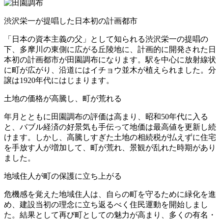
渋沢栄一が提唱した日本初の計画都市
「日本の資本主義の父」として知られる渋沢栄一の提唱の
下、多摩川の東側に広がる丘陵地に、計画的に開発された日
本初の計画都市が田園調布になります。駅を中心に放射線状
に町が広がり、沿道にはイチョウ並木が植えられました。分
譲は1920年代にはじまります。
土地の価格が高騰し、町が荒れる
年月とともに田園調布の評価は高まり、昭和50年代に入る
と、バブル経済の好景気も手伝って地価は最高値を更新し続
けます。しかし、高騰しすぎた土地の相続税が払えずに住宅
を手放す人が増加して、町が荒れ、景観が乱れた時期があり
ました。
地域住人が町の保護に立ち上がる
危機感を覚えた地域住人は、自らの町を守るために緑化を進
め、建設当初の理念に立ち返るべく住民運動を開始しまし
た。結果として再び町としての魅力が高まり、多くの有名・