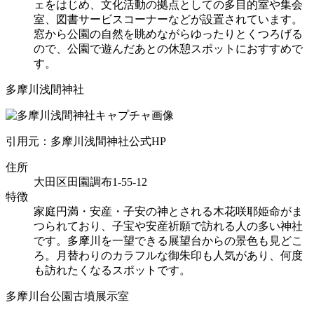
ェをはじめ、文化活動の拠点としての多目的室や集会
室、図書サービスコーナーなどが設置されています。
窓から公園の自然を眺めながらゆったりとくつろげる
ので、公園で遊んだあとの休憩スポットにおすすめで
す。
多摩川浅間神社
引用元：多摩川浅間神社公式HP
住所
大田区田園調布1-55-12
特徴
家庭円満・安産・子安の神とされる木花咲耶姫命がま
つられており、子宝や安産祈願で訪れる人の多い神社
です。多摩川を一望できる展望台からの景色も見どこ
ろ。月替わりのカラフルな御朱印も人気があり、何度
も訪れたくなるスポットです。
多摩川台公園古墳展示室