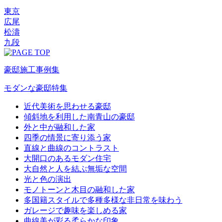
東京
広尾
松濤
九段
豪邸施工事例集
モダンな豪邸特集
近代美術を思わせる豪邸
傾斜地を利用した南青山の豪邸
外と中が融和した家
四季の情景に寄り添う家
直線と曲線のコントラスト
大開口のあるモダン住宅
大自然と人を結ぶ無垢な空間
光と色の演出
モノトーンと木目の融和した家
多国籍スタイルで多種多様な非日常を味わう
ガレージで趣味を楽しめる家
曲線美が彩る柔らかな印象