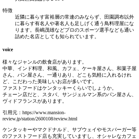
特徴
近隣に暮らす富裕層の常連のみならず、田園調布以外
に暮らす有名人や著名人も足しげく通う鳥料理屋にな
ります。長嶋茂雄などプロのスポーツ選手なども通い
詰めた名店としても知られています。
voice
様々なジャンルの飲食店があります。
中華、インド料理、和風、カフェ、ケーキ屋さん、和菓子屋
さん、パン屋さん、一通りあり、どこも気軽に入れるけれ
ど、こだわった美味しいお店が多いです。
ファストフードはケンタッキーくらいでしょうか。
チェーン店だと、スタバ、サンジェルマン系のパン屋さん、
ヴィドフランスがあります。
引用元：https://www.mansion-
review.jp/station/2600108/review.html
ケンタッキーやマクドナルド、サブウェイやモスバーガー等
のファストフード店も充実していますし、オシャレなカフェ