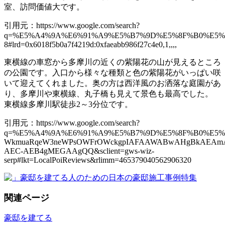
室、訪問価値大です。
引用元：https://www.google.com/search?
q=%E5%A4%9A%E6%91%A9%E5%B7%9D%E5%8F%B0%E5%85
8#lrd=0x6018f5b0a7f4219d:0xfaeabb986f27c4e0,1,,,,
東横線の車窓から多摩川の近くの紫陽花の山が見えるところ
の公園です。入口から様々な種類と色の紫陽花がいっぱい咲
いて迎えてくれました。奥の方は西洋風のお洒落な庭園があ
り、多摩川や東横線、丸子橋も見えて景色も最高でした。
東横線多摩川駅徒歩2～3分位です。
引用元：https://www.google.com/search?
q=%E5%A4%9A%E6%91%A9%E5%B7%9D%E5%8F%B0%E5%85%A
WkmuaRqeW3neWPsOWFrOWckgpIAFAAWABwAHgBkAEAm
AEC-AEB4gMEGAAgQQ&sclient=gws-wiz-
serp#lkt=LocalPoiReviews&rlimm=465379040562906320
関連ページ
豪邸を建てる