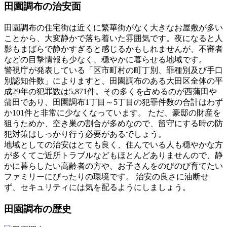
田園調布の治安面
田園調布の住宅街は近くに繁華街がなく大きなお屋敷が多い
ことから、大変静かで落ち着いた雰囲気です。夜になると人
影もまばらで静かすぎると感じるかもしれませんが、不審者
などの目撃情報も少なく、穏やかに暮らせる地域です。
警視庁が発表している「区市町村の町丁別、罪種別及び手口
別認知件数」によりますと、田園調布のある大田区全体の平
成29年の犯罪数は5,871件。その多くを占めるのが西蒲田や
蒲田であり、田園調布1丁目～5丁目の犯罪件数の合計はわず
か101件と非常に少なくなっています。 ただ、豪邸の財産を
狙うためか、空き巣の割合が多めなので、留守にする時の防
犯対策はしっかり行う必要があるでしょう。
地域としての治安はとても良く、住んでいる人も穏やかな方
が多くてご近所トラブルなどもほとんどありませんので、静
かに暮らしたい高齢者の方や、お子さんをのびのび育てたい
ファミリーにぴったりの環境です。 治安の良さに油断せ
ず、セキュリティには気を配るようにしましょう。
田園調布の歴史