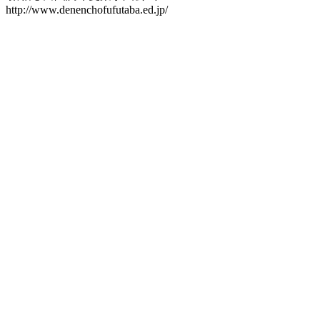
http://www.denenchofufutaba.ed.jp/